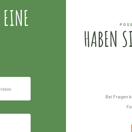
 EINE
POS
HABEN S
Bei Fragen k
Fo