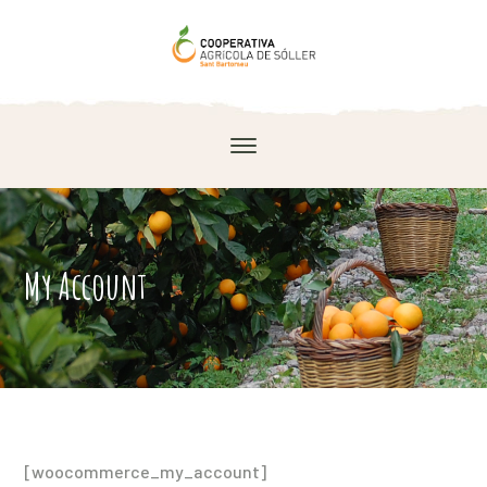
My Account
[woocommerce_my_account]