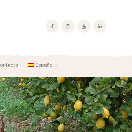
Facebook
Instagram
Youtube
LinkedIn
Profile
Profile
Profile
Profile
ontacto
Español