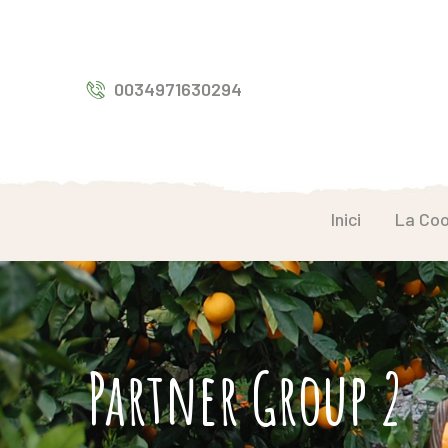
0034971630294
Inici
La Coo
Partner Group 2