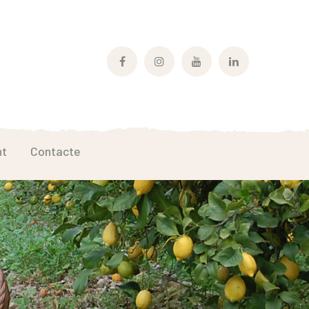
Facebook
Instagram
Youtube
LinkedIn
Profile
Profile
Profile
Profile
nt
Contacte