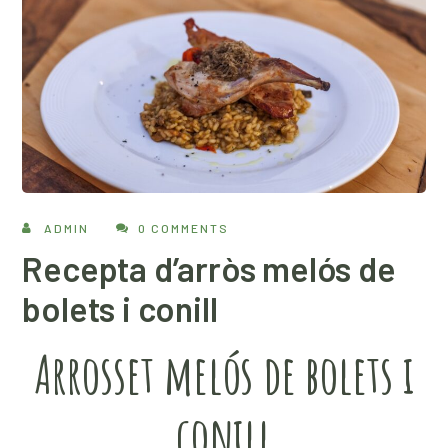
ADMIN
0 COMMENTS
Recepta d’arròs melós de
bolets i conill
Arrosset melós de bolets i
conill