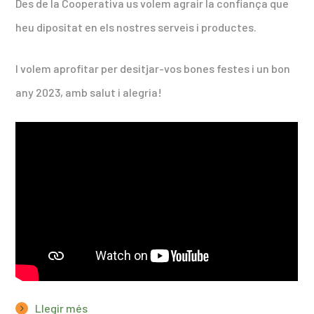
Des de la Cooperativa us volem agrair la confiança que
heu dipositat en els nostres serveis i productes.
I volem aprofitar per desitjar-vos bones festes i un bon
any 2023, amb salut i alegria!
Llegir més