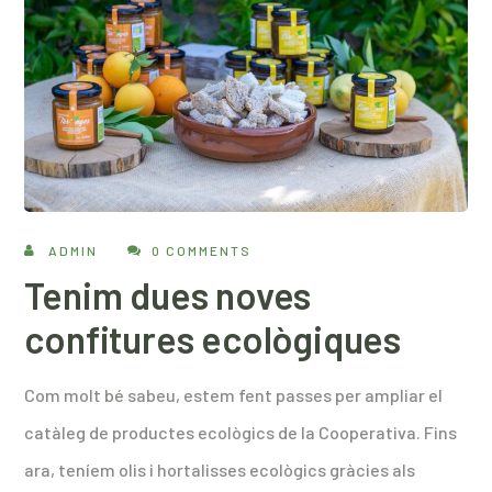
ADMIN
0 COMMENTS
Tenim dues noves
confitures ecològiques
Com molt bé sabeu, estem fent passes per ampliar el
catàleg de productes ecològics de la Cooperativa. Fins
ara, teníem olis i hortalisses ecològics gràcies als