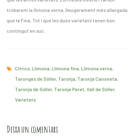
trobarem la llimona verna, lleugerament més allargada
que la Fina. Tot i que les dues varietats tenen bon
contingut en suc.
Cítrics
,
Llimona
,
Llimona fina
,
Llimona verna
,
Taronges de Sóller
,
Taronja
,
Taronja Canoneta
,
Taronja de Sóller
,
Taronja Peret
,
Vall de Sóller
,
Varietats
Deixa un comentari