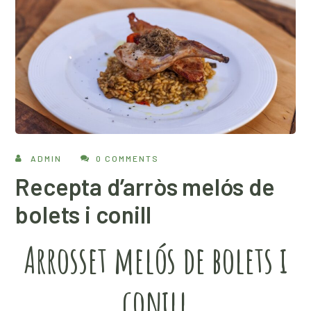
ADMIN
0 COMMENTS
Recepta d’arròs melós de
bolets i conill
Arrosset melós de bolets i
conill