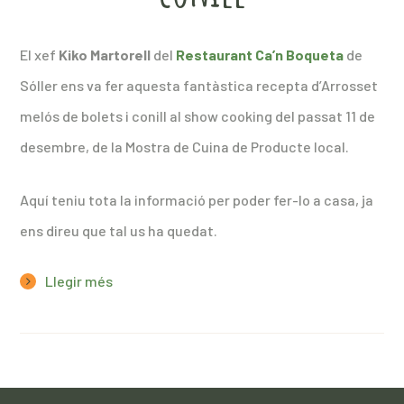
El xef
Kiko Martorell
del
Restaurant Ca’n Boqueta
de
Sóller ens va fer aquesta fantàstica recepta d’Arrosset
melós de bolets i conill al show cooking del passat 11 de
desembre, de la Mostra de Cuina de Producte local.
Aquí teniu tota la informació per poder fer-lo a casa, ja
ens direu que tal us ha quedat.
Llegir més