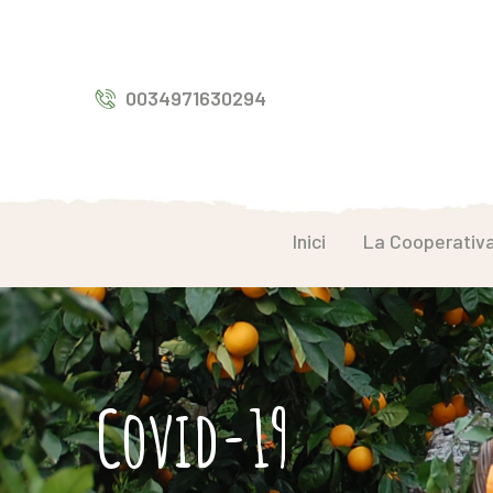
0034971630294
Inici
La Cooperativ
Covid-19