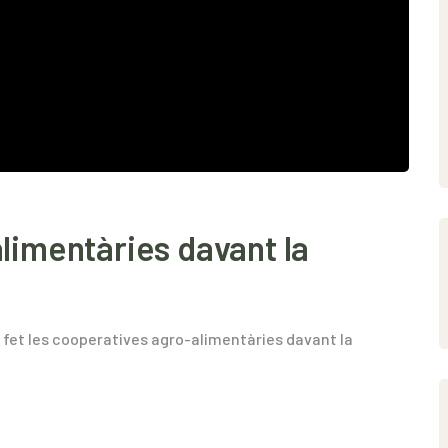
limentàries davant la
n fet les cooperatives agro-alimentàries davant la