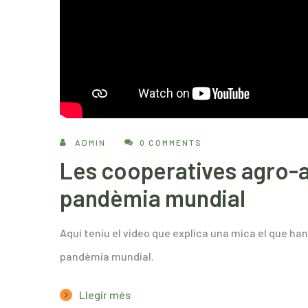
ADMIN
0 COMMENTS
Les cooperatives agro-a
pandèmia mundial
Aquí teniu el vídeo que explica una mica el que ha
pandèmia mundial.
Llegir més