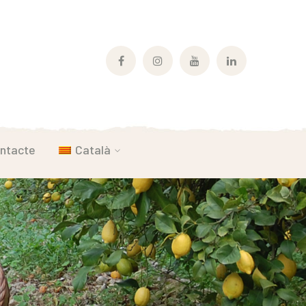
Facebook
Instagram
Youtube
LinkedIn
Profile
Profile
Profile
Profile
ntacte
Català