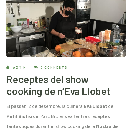
ADMIN
0 COMMENTS
Receptes del show
cooking de n’Eva Llobet
El passat 12 de desembre, la cuinera
Eva Llobet
del
Petit Bistró
del Parc Bit, ens va fer tres receptes
fantàstiques durant el show cooking de la
Mostra de