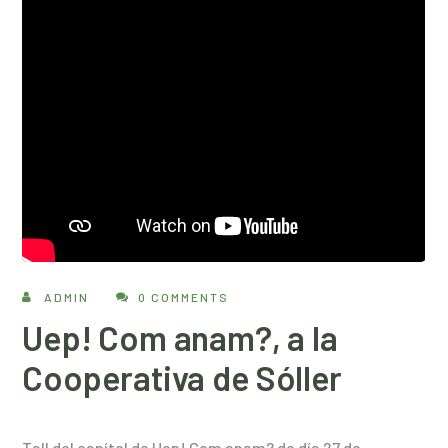
ADMIN
0 COMMENTS
Uep! Com anam?, a la
Cooperativa de Sóller
Tall del capítol de Uep! Com anam? de día 27 de